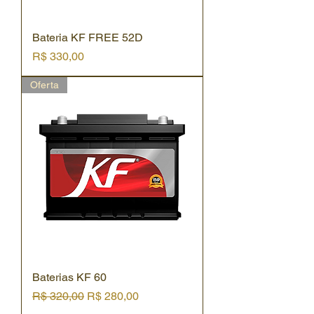
Bateria KF FREE 52D
Preço
R$ 330,00
Oferta
Baterias KF 60
Preço normal
Preço promocional
R$ 320,00
R$ 280,00