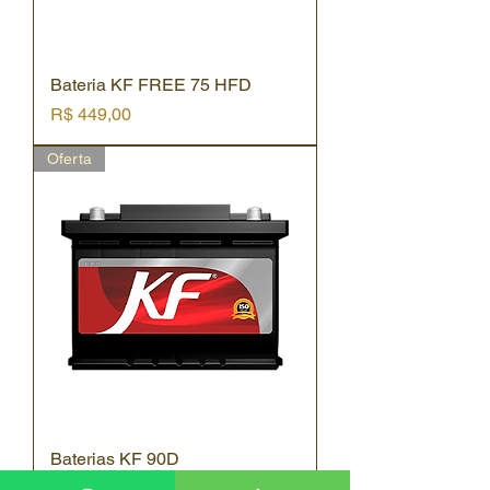
Bateria KF FREE 75 HFD
Preço
R$ 449,00
Oferta
Baterias KF 90D
Preço
R$ 490,00