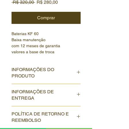
Preço
Preço
 R$ 320,00 
R$ 280,00
normal
promocional
Comprar
Baterias KF 60
Baixa manutenção
com 12 meses de garantia
valores a base de troca
INFORMAÇÕES DO
PRODUTO
CAPACIDADE                          
INFORMAÇÕES DE
60 Ah
ENTREGA
COMPRIMENTO
246 mm
ENTRAGA E INTALAÇÃO GRÁTIS 
ALTURA
POLÍTICA DE RETORNO E
EM TODO DF
190 mm
REEMBOLSO
LARGURA