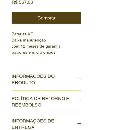
Preço
R$ 567,00
Comprar
Baterias KF 
Baixa manutenção
com 12 meses de garantia
tratrores e micro onibus
INFORMAÇÕES DO
PRODUTO
VALORES A BASE DE TROCA
POLÍTICA DE RETORNO E
REEMBOLSO
Política de retorno e reembolso. Sou 
INFORMAÇÕES DE
um ótimo lugar para que seus 
ENTREGA
clientes saibam o que fazer caso 