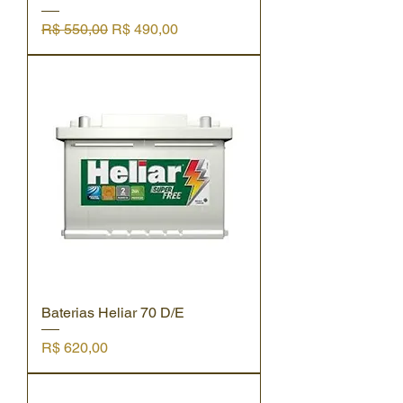
Preço normal
Preço promocional
R$ 550,00
R$ 490,00
Baterias Heliar 70 D/E
Preço
R$ 620,00