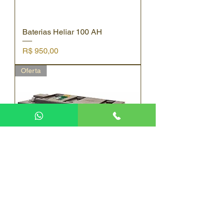
Baterias Heliar 100 AH
Preço
R$ 950,00
Oferta
Baterias Heliar 150 AH