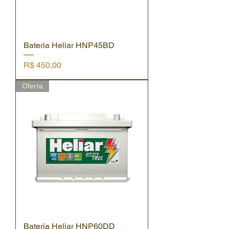
Bateria Heliar HNP45BD
Preço
R$ 450,00
Oferta
Bateria Heliar HNP60DD