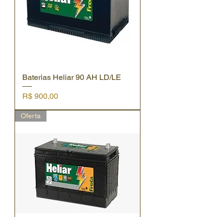
Baterias Heliar 90 AH LD/LE
Preço
R$ 900,00
Oferta