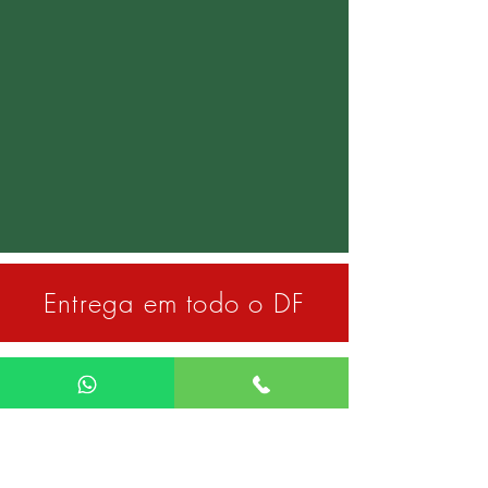
Entrega em todo o DF
Baterias Planaltina
Baterias Valparaiso
Baterias Aguas Claras